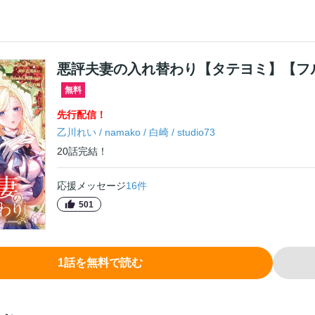
悪評夫妻の入れ替わり【タテヨミ】【フ
無料
先行
配信！
乙川れい
/
namako
/
白崎
/
studio73
20
話
完結！
応援メッセージ
16
件
501
1
話
を無料で読む