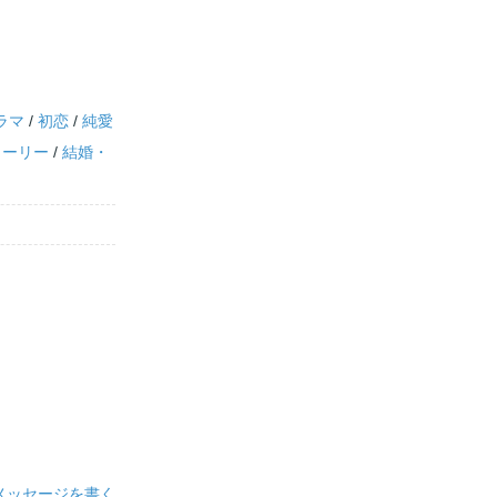
ラマ
/
初恋
/
純愛
トーリー
/
結婚・
メッセージを書く