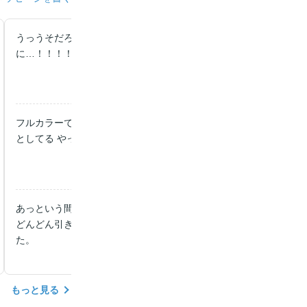
うっうそだろ、、ここで完結っっ？！？！？！まだ続きを読みたい
に…！！！！！！！！！ぜひ続編のご検討お願いします！！！！！
フルカラーで絵がべらぼうにキレイで 無料だけ読むつもりがまん
としてる やっぱり絵がキレイってすごいわ ヒロインも可愛い
あっという間に配信分を読んでしまいました。 最初は少し様子を
どんどん引き込まれました。新しいストーリー展開が笑いもあり楽
た。
もっと見る