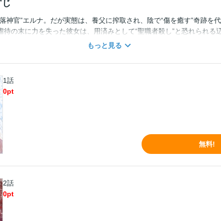
すじ
堕落神官”エルナ。だが実態は、養父に搾取され、陰で“傷を癒す”奇跡を
虐待の末に力を失った彼女は、用済みとして“聖職者殺し”と恐れられる
婚家での嫌がらせと孤独に耐えかね、「ただ居場所が欲しかった」と月
もっと見る
ぜかエルナはシグルスの体になっていて――！？入れ替わった体を通し
真意と深く不器用な愛。凍てついていた二人の心は、今、甘い熱を帯び
…
1話
0
pt
無料!
2話
0
pt