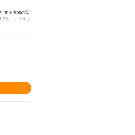
代行する本物の聖
辺境伯・シグルス
へ涙した夜――
て初めて知る、
て激しく惹かれ