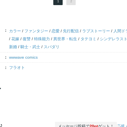
1
2
カラー
/
ファンタジー
/
恋愛
/
先行配信
/
ラブストーリー
/
人間ド
/
花嫁
/
復讐
/
特殊能力
/
異世界・転生
/
タテヨミ
/
シンデレラス
新婚
/
騎士・武士
/
スパダリ
wwwave comics
フラオト
ア
ジ
メッセージ投稿で
20pt
ゲット！
応援