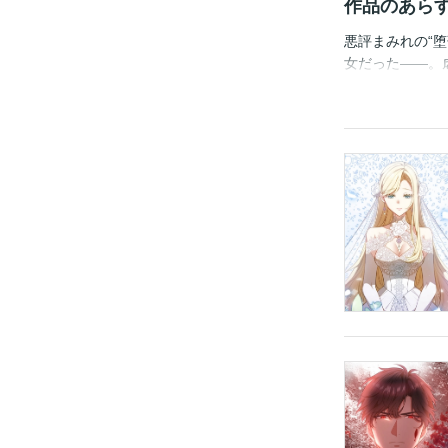
作品のあら
悪評まみれの“
女だった――。
へ嫁がされる。
目覚めると、な
互いの隠された
合っていく――