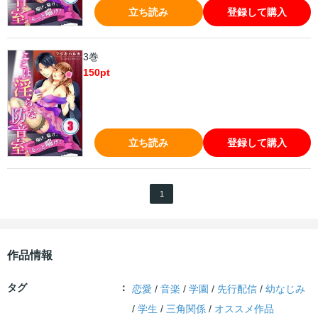
立ち読み
登録して購入
3巻
150
pt
立ち読み
登録して購入
1
作品情報
タグ
恋愛
/
音楽
/
学園
/
先行配信
/
幼なじみ
/
学生
/
三角関係
/
オススメ作品