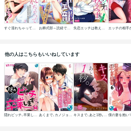
すぐ濡れちゃってカワイイな?～ニセ婚約者が突然オスになって困ってます｡
お葬式部～読経で逝っちまえ～
失恋エッチは教え子と!?～可愛い生徒は絶倫でした～
他の人はこちらもいいねしています
隠れビッチ､卒業します｡【フルカラー】
あくまで､カノジョは襲われたい【フルカラー】
キスまで､あと1秒｡【フルカラー】