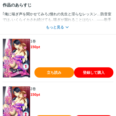
作品のあらすじ
｢俺に喘ぎ声を聞かせてみろ｣憧れの先生と淫らなレッスン…防音室
では､いくらイカされ続けても､喘ぎが漏れることはない…――歌手
を目指して音大に通う文菜は練習の毎日｡そんなある時､憧れの指揮
もっと見る
者･西園寺薫が音大の講師となり､文菜は歌を披露することに｡声質は
良いが､声が伸びないと指摘され､レッスンのため隣の防音室へ…す
1巻
ると突然､後ろから抱き寄せられて…｡｢君の歌は色気がない｣と､性感
150
pt
帯を隈なく愛撫され､溢れる喘ぎを我慢できない…｡これ以上聞かれ
たくないのに…私の淫らな声を露わにしないで…
立ち読み
登録して購入
2巻
150
pt