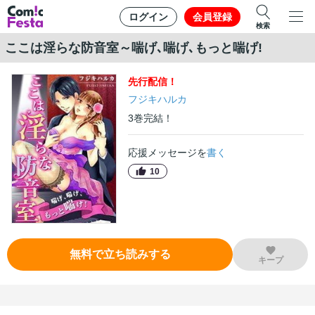
ログイン
会員登録
検索
ここは淫らな防音室～喘げ､喘げ､もっと喘げ!
先行
配信！
フジキハルカ
3
巻
完結！
応援メッセージを
書く
10
無料で立ち読みする
キープ