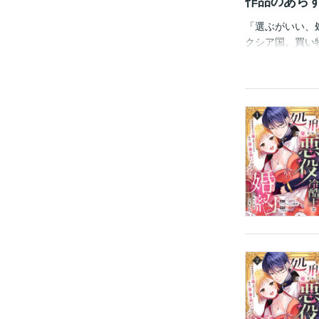
作品のあら
「選ぶがいい、
クシア国。買い
式のため暴君デ
きたメリナに処
だと思ってたけ
ァンタジーが始