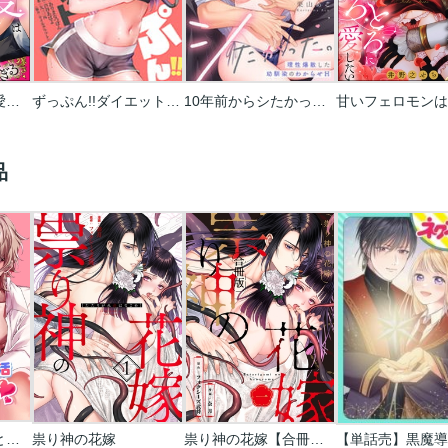
最強騎士様の執着愛は甘くて淫らで重すぎる(分冊版)
ずっぷん!!ダイエット【タテヨミ】【フルカラー】
10年前からシたかった。～理性爆散した幼馴染のわからせＨ
品
豹変男子とママ活とろ甘えっち
祟り神の花嫁
祟り神の花嫁【合冊版】