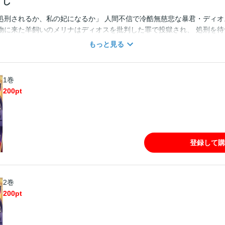
すじ
処刑されるか、私の妃になるか」 人間不信で冷酷無慈悲な暴君・ディオ
物に来た羊飼いのメリナはディオスを批判した罪で投獄され、 処刑を待
ィオスに申し出ると、明日の日没まで猶予を与えられた。 期限通り日が
もっと見る
刑か、ディオスの妃になるか選択肢を与えられ――――― なんで私が妃
ど、心配性で、照れ屋で、意外と可愛い…？ 素直になれない暴君×庶民
まる。
1巻
200
pt
登録して購
2巻
200
pt