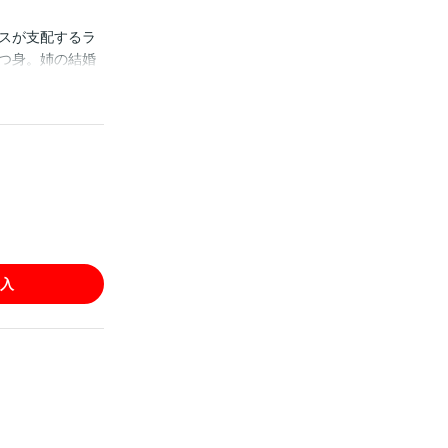
スが支配するラ
つ身。姉の結婚
沈む前に戻って
に…！？ 怖い人
の王道ロマンスフ
入