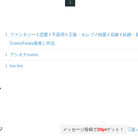
1
ファンタジー
/
恋愛
/
不器用
/
王族・セレブ
/
純愛
/
花嫁
/
結婚・
ComicFesta激推し作品
アシオナcomic
lou lou
ア
ジ
メッセージ投稿で
20pt
ゲット！
応援