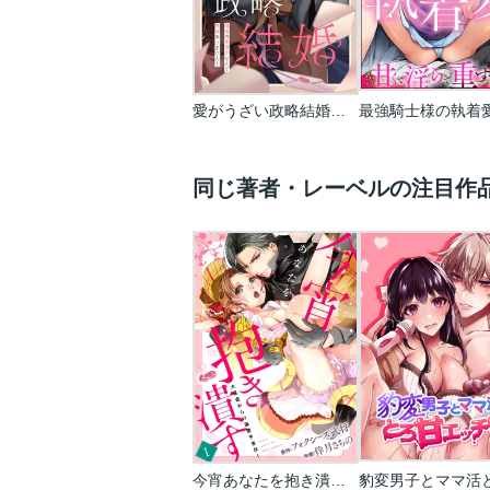
愛がうざい政略結婚～傾国の美男子なんて興味ありません！
同じ著者・レーベルの注目作
今宵あなたを抱き潰す ～大怪盗からの溺愛予告状～