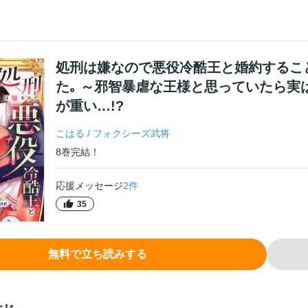
処刑は嫌なので悪役冷酷王と婚約するこ
た｡ ～邪智暴虐な王様と思っていたら実
が重い…!?
こはる
/
フォクシーズ武将
8
巻
完結！
応援メッセージ
2
件
35
無料で立ち読みする