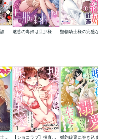
甘いフェロモンは誰のもの? 執愛王子は匂いフェチ令嬢をとろとろに愛したい(分冊版)
魅惑の毒婦は旦那様をオトしたい
堅物騎士様の完璧な溺愛結婚計画
【単話売】黒魔導士は劣等生に恋をする
【ショコラブ】捜査官は､保護者未遂｡ ～止められない熱情と特濃セックス～
婚約破棄に巻き込まれましたが、溺愛してくれる人がいるので幸せですアンソロジーコミック