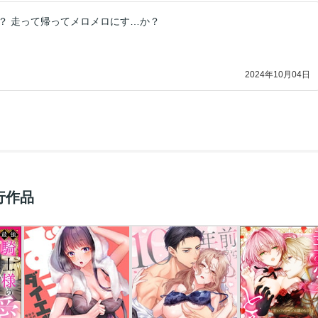
走れメロス…？ 走って帰ってメロメロにす…か？
2024年10月04日
行作品